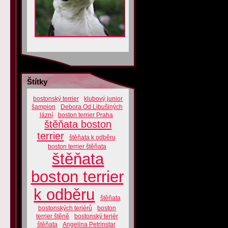
Štítky
bostonský terrier
klubový junior
šampion
Debora Od Libušiných
lázní
boston terrier Praha
štěňata boston
terrier
štěňata k odběru
boston terrier štěňata
štěňata
boston terrier
k odběru
štěňata
bostonských teriérů
boston
terrier štěně
bostonský teriér
štěňata
Angelina Petrinstar