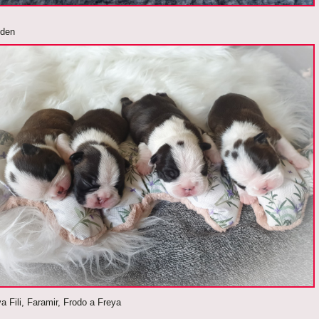
ýden
va Fili, Faramir, Frodo a Freya