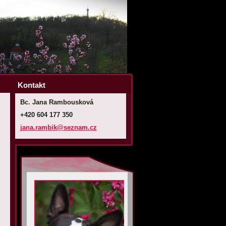
Kontakt
Bc. Jana Rambousková
+420 604 177 350
jana.ram
bik@sezn
am.cz