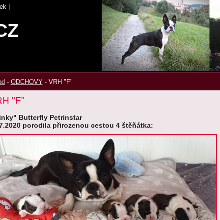
ek
|
CZ
od
-
ODCHOVY
-
VRH "F"
H "F"
nky" Butterfly Petrinstar
7.2020 porodila přirozenou cestou 4 štěňátka: