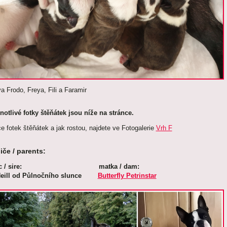
va Frodo, Freya, Fili a Faramir
notlivé fotky štěňátek jsou níže na stránce.
e fotek štěňátek a jak rostou, najdete ve Fotogalerie
Vrh F
iče / parents:
tec / sire: matka / dam:
Neill od Půlnočního slunce
Butterfly Petrinstar