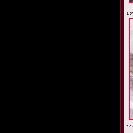
1 t
zle