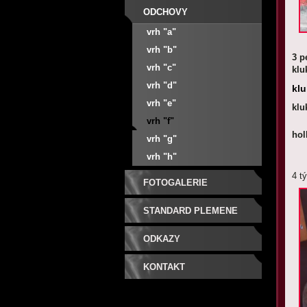
ODCHOVY
vrh "a"
vrh "b"
3 p
vrh "c"
kl
vrh "d"
kl
vrh "e"
kl
vrh "f"
ho
vrh "g"
vrh "h"
4 t
FOTOGALERIE
STANDARD PLEMENE
ODKAZY
KONTAKT