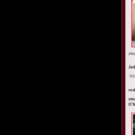
zle
Jed
Víc
rod
o
O´