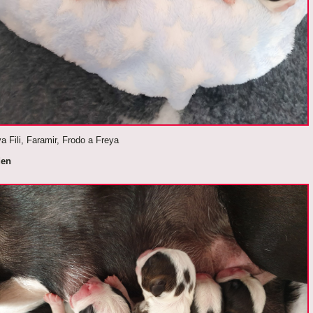
va Fili, Faramir, Frodo a Freya
den