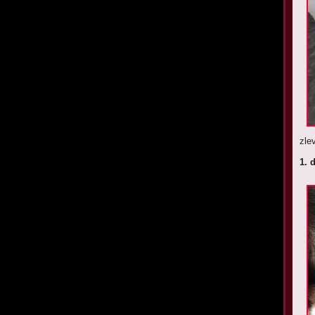
zle
1. 