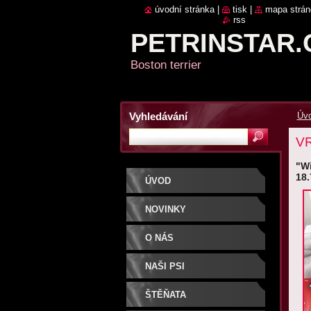
úvodní stránka
|
tisk
|
mapa strán
rss
PETRINSTAR.
Boston terrier
Vyhledávání
Úv
VR
"Wi
18.
ÚVOD
NOVINKY
O NÁS
NAŠI PSI
ŠTĚŇATA