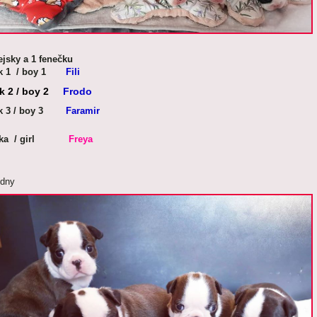
ejsky a 1 fenečku
uk 1 / boy 1
Fili
uk 2 / boy 2
Frodo
uk 3 / boy 3
Faramir
lka / girl
Freya
ýdny