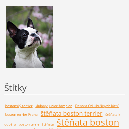
Štítky
bostonský terrier
klubový junior šampion
Debora Od Libušiných lázní
štěňata boston terrier
boston terrier Praha
štěňata k
štěňata boston
odběru
boston terrier štěňata