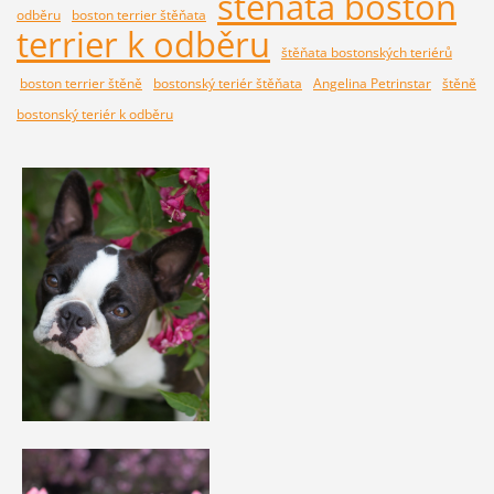
štěňata boston
odběru
boston terrier štěňata
terrier k odběru
štěňata bostonských teriérů
boston terrier štěně
bostonský teriér štěňata
Angelina Petrinstar
štěně
bostonský teriér k odběru