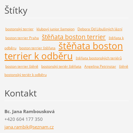
Štítky
bostonský terrier
klubový junior šampion
Debora Od Libušiných lázní
štěňata boston terrier
boston terrier Praha
štěňata k
štěňata boston
odběru
boston terrier štěňata
terrier k odběru
štěňata bostonských teriérů
boston terrier štěně
bostonský teriér štěňata
Angelina Petrinstar
štěně
bostonský teriér k odběru
Kontakt
Bc. Jana Rambousková
+420 604 177 350
jana.ram
bik@sezn
am.cz