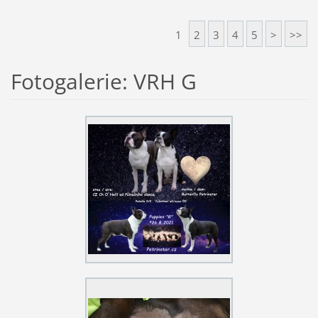
1
2
3
4
5
>
>>
Fotogalerie: VRH G