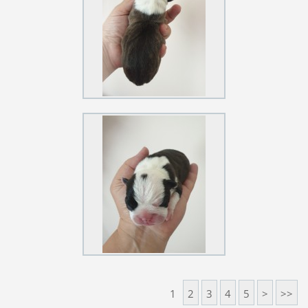
1
2
3
4
5
>
>>