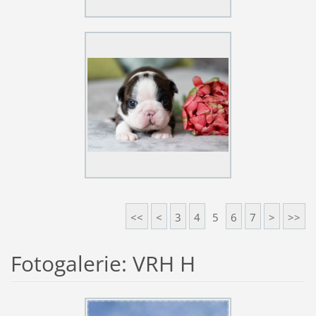
<<
<
3
4
5
6
7
>
>>
Fotogalerie: VRH H