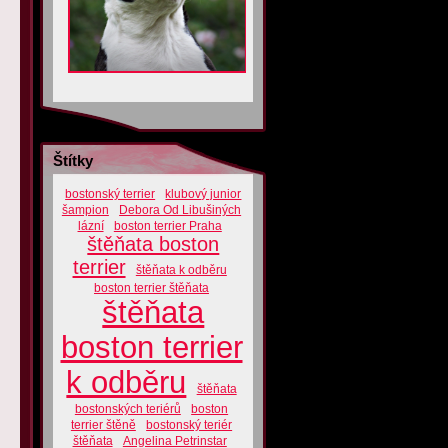
Štítky
bostonský terrier
klubový junior
šampion
Debora Od Libušiných
lázní
boston terrier Praha
štěňata boston
terrier
štěňata k odběru
boston terrier štěňata
štěňata
boston terrier
k odběru
štěňata
bostonských teriérů
boston
terrier štěně
bostonský teriér
štěňata
Angelina Petrinstar