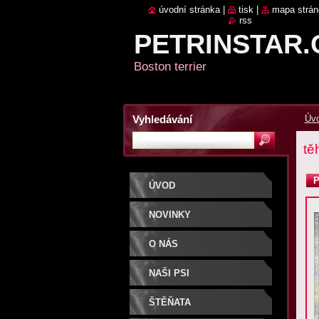
úvodní stránka
|
tisk
|
mapa strán
rss
PETRINSTAR.
Boston terrier
Vyhledávání
Úv
tě
P
ÚVOD
NOVINKY
O NÁS
NAŠI PSI
ŠTĚŇATA