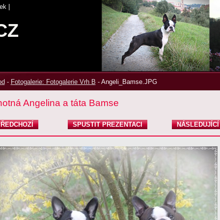
ek
|
CZ
od
-
Fotogalerie: Fotogalerie Vrh B
-
Angeli_Bamse.JPG
hotná Angelina a táta Bamse
ŘEDCHOZÍ
SPUSTIT PREZENTACI
NÁSLEDUJÍCÍ