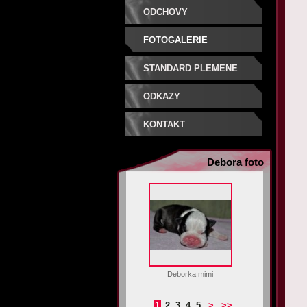
ODCHOVY
FOTOGALERIE
STANDARD PLEMENE
ODKAZY
KONTAKT
Debora foto
Deborka mimi
1
2
3
4
5
>
>>