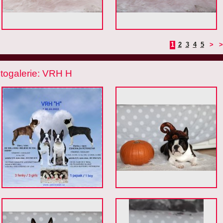
1
2
3
4
5
>
>
togalerie: VRH H