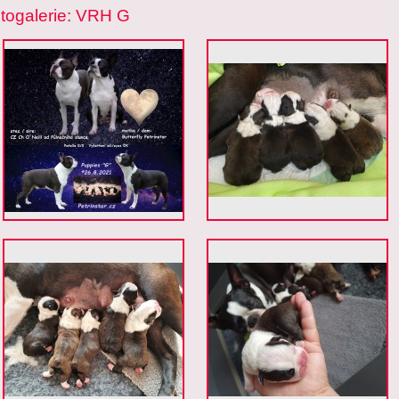
togalerie: VRH G