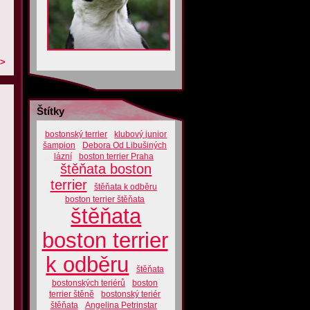
>
Štítky
bostonský terrier
klubový junior
šampion
Debora Od Libušiných
lázní
boston terrier Praha
štěňata boston
terrier
štěňata k odběru
boston terrier štěňata
štěňata
boston terrier
k odběru
štěňata
bostonských teriérů
boston
terrier štěně
bostonský teriér
štěňata
Angelina Petrinstar