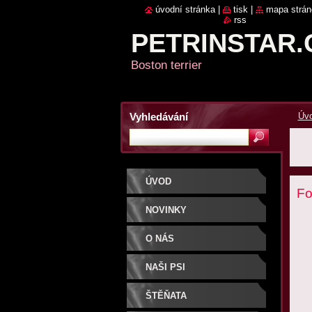
úvodní stránka
|
tisk
|
mapa strán
rss
PETRINSTAR.
Boston terrier
Vyhledávání
Úv
ÚVOD
Fo
NOVINKY
O NÁS
NAŠI PSI
ŠTĚŇATA