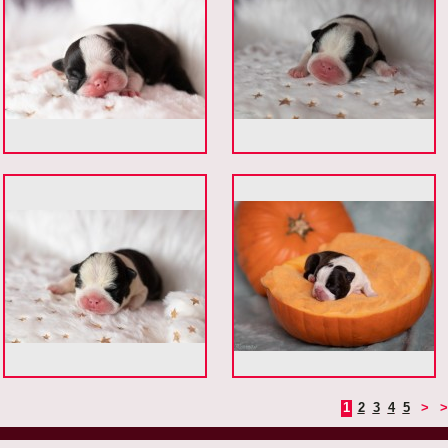
1
2
3
4
5
>
>