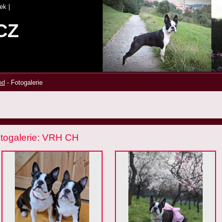
ek
|
CZ
od
-
Fotogalerie
togalerie: VRH CH