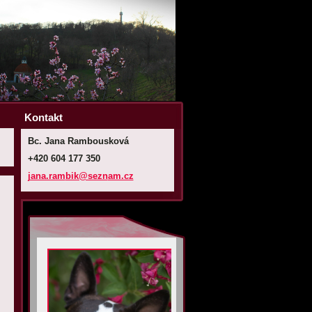
Kontakt
Bc. Jana Rambousková
+420 604 177 350
jana.ram
bik@sezn
am.cz