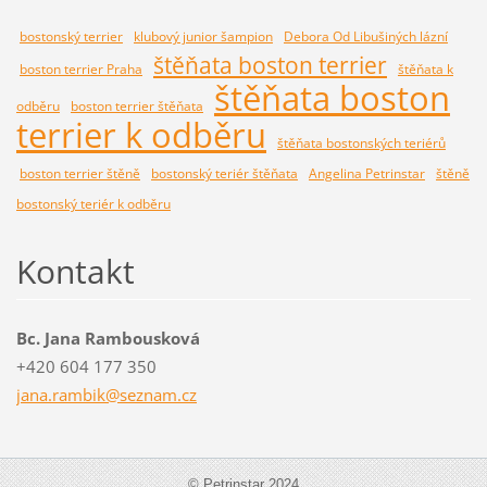
bostonský terrier
klubový junior šampion
Debora Od Libušiných lázní
štěňata boston terrier
boston terrier Praha
štěňata k
štěňata boston
odběru
boston terrier štěňata
terrier k odběru
štěňata bostonských teriérů
boston terrier štěně
bostonský teriér štěňata
Angelina Petrinstar
štěně
bostonský teriér k odběru
Kontakt
Bc. Jana Rambousková
+420 604 177 350
jana.ram
bik@sezn
am.cz
© Petrinstar 2024