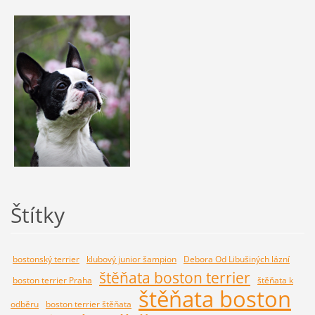
Štítky
bostonský terrier
klubový junior šampion
Debora Od Libušiných lázní
štěňata boston terrier
boston terrier Praha
štěňata k
štěňata boston
odběru
boston terrier štěňata