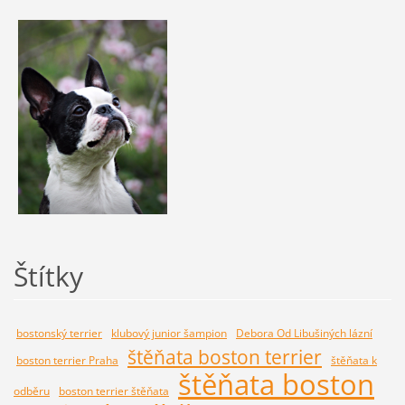
Štítky
bostonský terrier
klubový junior šampion
Debora Od Libušiných lázní
štěňata boston terrier
boston terrier Praha
štěňata k
štěňata boston
odběru
boston terrier štěňata