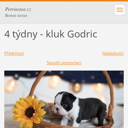
Petrinstar.cz
Boston terrier
4 týdny - kluk Godric
Předchozí
Následující
Spustit prezentaci