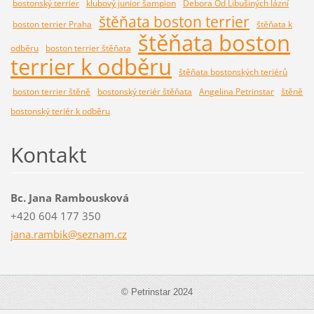
bostonský terrier
klubový junior šampion
Debora Od Libušiných lázní
štěňata boston terrier
boston terrier Praha
štěňata k
štěňata boston
odběru
boston terrier štěňata
terrier k odběru
štěňata bostonských teriérů
boston terrier štěně
bostonský teriér štěňata
Angelina Petrinstar
štěně
bostonský teriér k odběru
Kontakt
Bc. Jana Rambousková
+420 604 177 350
jana.ram
bik@sezn
am.cz
© Petrinstar 2024