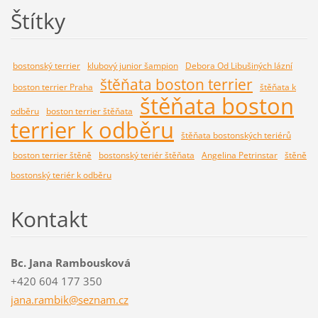
Štítky
bostonský terrier
klubový junior šampion
Debora Od Libušiných lázní
štěňata boston terrier
boston terrier Praha
štěňata k
štěňata boston
odběru
boston terrier štěňata
terrier k odběru
štěňata bostonských teriérů
boston terrier štěně
bostonský teriér štěňata
Angelina Petrinstar
štěně
bostonský teriér k odběru
Kontakt
Bc. Jana Rambousková
+420 604 177 350
jana.ram
bik@sezn
am.cz